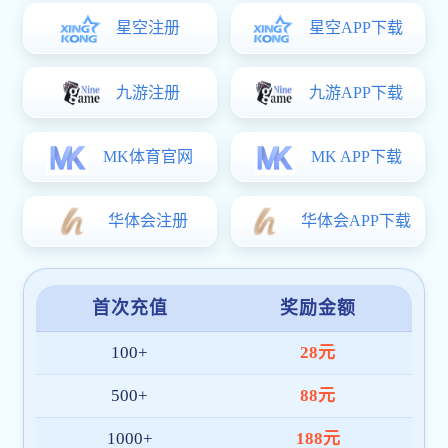
01. 初创定位
九游j9在线起源于对体育精神与数字技术的热
爱，早期平台聚焦于赛事数据与直播服务，并
率先实现多赛程同步与智能提醒功能，赢得众
多球迷的信任。