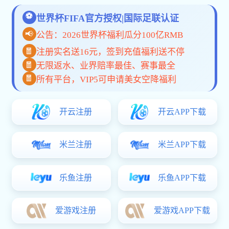
手机App
网页版
关于九游j9在线
九游j9在线是一家融合科技创新与全球视野的体育赛事服务
平台，致力于为用户提供高效、可信赖的互动观赛体验。 从
数据同步到高清直播、从终端兼容到多语言支持，我们不断
突破技术边界，构建智能化、低延迟、高稳定的服务体系。
每一次点击，都体现我们对用户体验的专注与专业。