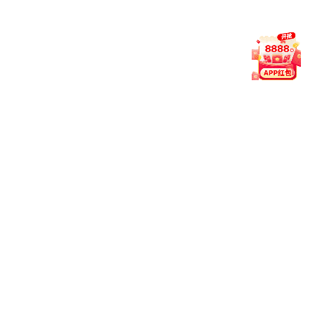
j9(中国) 始终将隐私保护作为平台核心。
05. 客服支持时间？
平台客服全年 24 小时在线，支持中文、英文与马来语多语言服
务。无论您遇到技术问题、账户疑问，或希望了解功能详情，我
们都将即时响应。
06. 观看直播是否收费？
平台提供免费赛事直播服务，部分高峰赛事可能需完成账号登录
方可观看。九游j9在线 致力于为广大体育爱好者打造一个公开透
明、便捷高效的观赛环境。